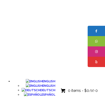
ENGLISH
ENGLISH
0
DEUTSCH
0 items
-
$0.00
ESPAÑOL