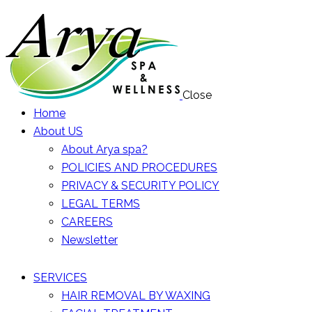
Close
Home
About US
About Arya spa?
POLICIES AND PROCEDURES
PRIVACY & SECURITY POLICY
LEGAL TERMS
CAREERS
Newsletter
SERVICES
HAIR REMOVAL BY WAXING