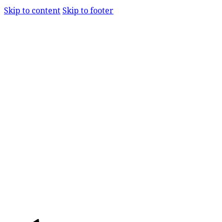
Skip to content
Skip to footer