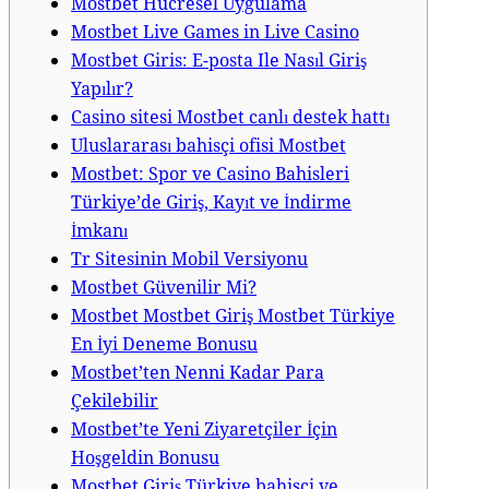
Mostbet Hücresel Uygulama
Mostbet Live Games in Live Casino
Mostbet Giris: E-posta Ile Nasıl Giriş
Yapılır?
Casino sitesi Mostbet canlı destek hattı
Uluslararası bahisçi ofisi Mostbet
Mostbet: Spor ve Casino Bahisleri
Türkiye’de Giriş, Kayıt ve İndirme
İmkanı
Tr Sitesinin Mobil Versiyonu
Mostbet Güvenilir Mi?
Mostbet Mostbet Giriş Mostbet Türkiye
En İyi Deneme Bonusu
Mostbet’ten Nenni Kadar Para
Çekilebilir
Mostbet’te Yeni Ziyaretçiler İçin
Hoşgeldin Bonusu
Mostbet Giriş Türkiye bahisçi ve