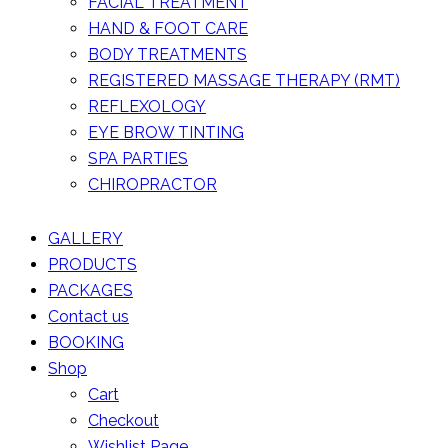
FACIAL TREATMENT
HAND & FOOT CARE
BODY TREATMENTS
REGISTERED MASSAGE THERAPY (RMT)
REFLEXOLOGY
EYE BROW TINTING
SPA PARTIES
CHIROPRACTOR
GALLERY
PRODUCTS
PACKAGES
Contact us
BOOKING
Shop
Cart
Checkout
Wishlist Page