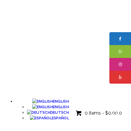
ENGLISH
ENGLISH
0
DEUTSCH
0 items
-
$0.00
ESPAÑOL