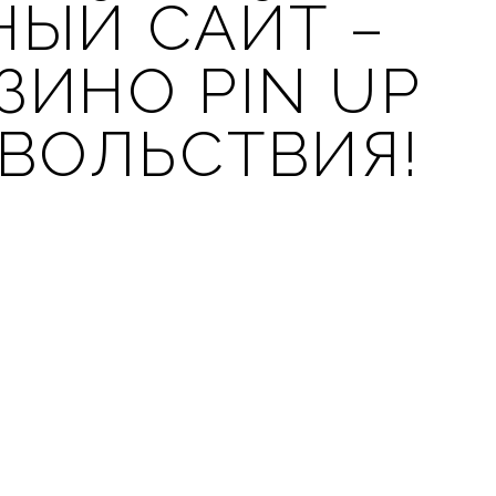
НЫЙ САЙТ –
ИНО PIN UP
ВОЛЬСТВИЯ!