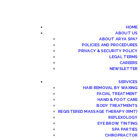
HOME
ABOUT US
ABOUT ARYA SPA?
POLICIES AND PROCEDURES
PRIVACY & SECURITY POLICY
LEGAL TERMS
CAREERS
NEWSLETTER
SERVICES
HAIR REMOVAL BY WAXING
FACIAL TREATMENT
HAND & FOOT CARE
BODY TREATMENTS
REGISTERED MASSAGE THERAPY (RMT)
REFLEXOLOGY
EYE BROW TINTING
SPA PARTIES
CHIROPRACTOR