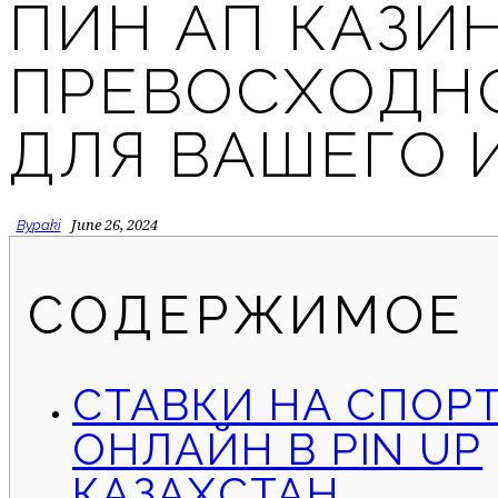
ПИН АП КАЗИ
ПРЕВОСХОДНО
ДЛЯ ВАШЕГО 
June 26, 2024
By
paki
СОДЕРЖИМОЕ
СТАВКИ НА СПОР
ОНЛАЙН В PIN UP
КАЗАХСТАН