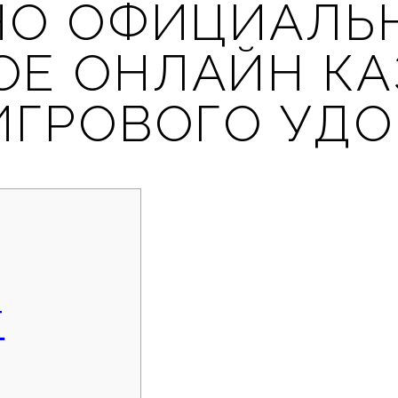
НО ОФИЦИАЛЬ
Е ОНЛАЙН КАЗ
ИГРОВОГО УДО
Т