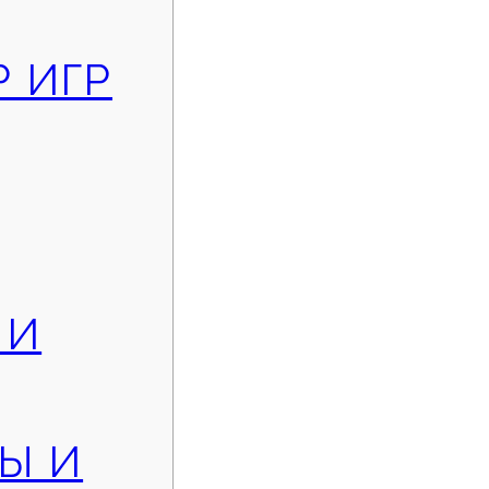
Р ИГР
 И
Ы И